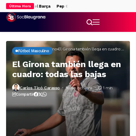
medio fuera del Barça
Pep Guardiola, clave para la llegada de Rod
Última Hora
Inicio
Fútbol masculino
El Girona también llega en cuadro:
Fútbol Masculino
todas las bajas
El Girona también llega en
cuadro: todas las bajas
Carlos Ticó Carasso
16 de octubre
1 min
Compartir