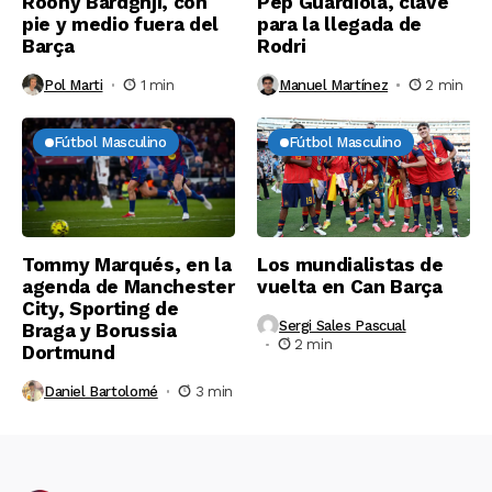
Roony Bardghji, con
Pep Guardiola, clave
pie y medio fuera del
para la llegada de
Barça
Rodri
Pol Marti
1 min
Manuel Martínez
2 min
Fútbol Masculino
Fútbol Masculino
Tommy Marqués, en la
Los mundialistas de
agenda de Manchester
vuelta en Can Barça
City, Sporting de
Sergi Sales Pascual
Braga y Borussia
2 min
Dortmund
Daniel Bartolomé
3 min