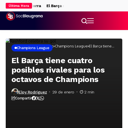
 ‘stage’ de Andorra
El Barça se queda sin gol y pierde el Trofeo 
Última Hora
Inicio
Fútbol masculino
Champions League
El Barça tiene
Champions League
cuatro posibles
rivales para los
octavos de
El Barça tiene cuatro
Champions
posibles rivales para los
octavos de Champions
Eloy Rodríguez
29 de enero
2 min
Compartir