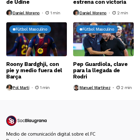
de Udine
estrena con victoria
Daniel Moreno
1 min
Daniel Moreno
2 min
Fútbol Masculino
Fútbol Masculino
Roony Bardghji, con
Pep Guardiola, clave
pie y medio fuera del
para la llegada de
Barça
Rodri
Pol Marti
1 min
Manuel Martínez
2 min
Medio de comunicación digital sobre el FC