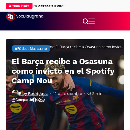
mientras espera cerrar su vuelta al Barça
Tommy Marqués, en la ag
Última Hora
Inicio
Fútbol masculino
El Barça recibe a Osasuna como invicto
Fútbol Masculino
en el Spotify Camp Nou
El Barça recibe a Osasuna
como invicto en el Spotify
Camp Nou
Eloy Rodríguez
12 de diciembre
2 min
Compartir