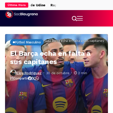
erde el Trofeo de Udine
Raphinha decide en Udine y el Barça se es
Última Hora
Inicio
Fútbol masculino
El Barça echa en falta a sus capitanes
Fútbol Masculino
El Barça echa en falta a
sus capitanes
Eloy Rodríguez
30 de octubre
2 min
Compartir