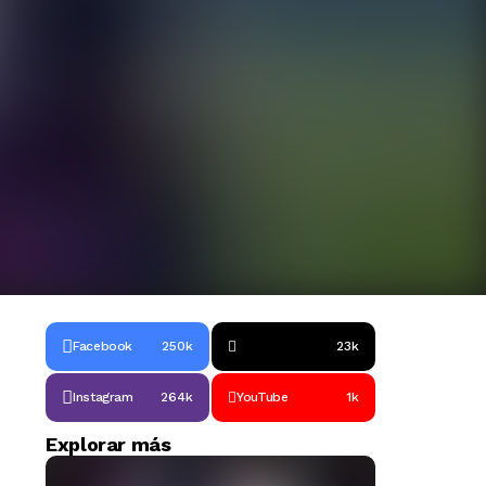
Facebook
250k
23k
Instagram
264k
YouTube
1k
Explorar más