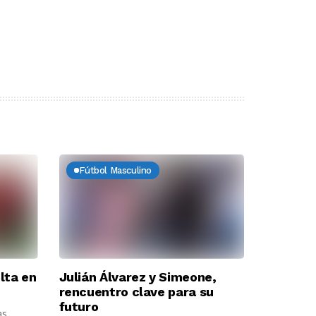
Fútbol Masculino
lta en
Julián Álvarez y Simeone,
rencuentro clave para su
futuro
as