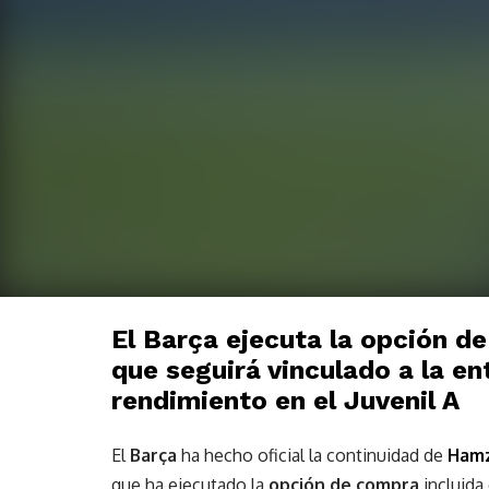
El Barça ejecuta la opción d
que seguirá vinculado a la e
rendimiento en el Juvenil A
El
Barça
ha hecho oficial la continuidad de
Hamz
que ha ejecutado la
opción de compra
incluida