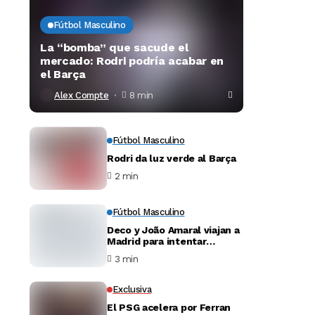
Fútbol Masculino
La “bomba” que sacude el
mercado: Rodri podría acabar en
el Barça
Alex Compte
8 min
Fútbol Masculino
Rodri da luz verde al Barça
2 min
Fútbol Masculino
Deco y João Amaral viajan a
Madrid para intentar
desbloquear el fichaje de
3 min
Julián Álvarez
Exclusiva
El PSG acelera por Ferran