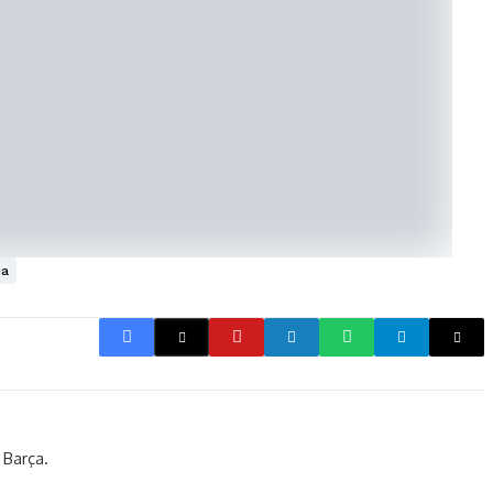
ia
 Barça.