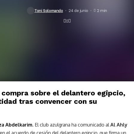
Toni Solomando
24 de junio
2 min
e compra sobre el delantero egipcio,
ntidad tras convencer con su
a Abdelkarim.
El club azulgrana ha comunicado al
Al Ahly
 en el acuerdo de cesión del delantero egipcio, que firma un