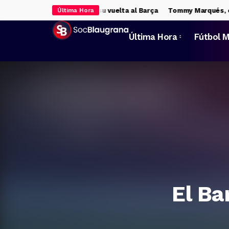
mientras espera cerrar su vuelta al Barça
Tommy Marqués, en la ag
Última Hora
Última Hora
Fútbol M
El Ba