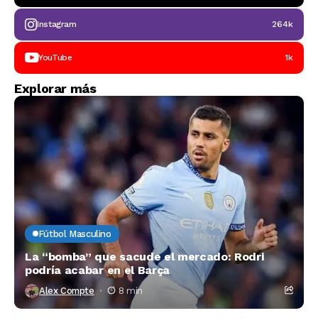
Instagram
264k
YouTube
1k
Explorar más
Fútbol Masculino
La “bomba” que sacude el mercado: Rodri
podría acabar en el Barça
Alex Compte
8 min