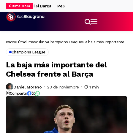
y medio fuera del Barça
Pep Guardiola, clave para la llegada de Ro
Última Hora
Inicio
Fútbol masculino
Champions League
La baja más importante
del Chelsea frente al
Barça
Champions League
La baja más importante del
Chelsea frente al Barça
Daniel Moreno
23 de noviembre
1 min
Compartir