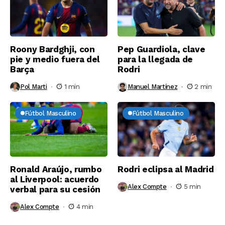
Roony Bardghji, con
Pep Guardiola, clave
pie y medio fuera del
para la llegada de
Barça
Rodri
Pol Marti
1 min
Manuel Martínez
2 min
Fútbol Masculino
Fútbol Masculino
Ronald Araújo, rumbo
Rodri eclipsa al Madrid
al Liverpool: acuerdo
Alex Compte
5 min
verbal para su cesión
Alex Compte
4 min