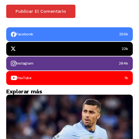
Facebook
250k
23k
Instagram
264k
YouTube
1k
Explorar más