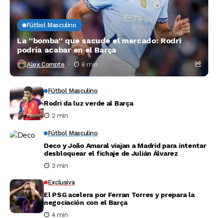
Fútbol Masculino
La “bomba” que sacude el mercado: Rodri
podría acabar en el Barça
Alex Compte
8 min
Fútbol Masculino
Rodri da luz verde al Barça
2 min
Fútbol Masculino
Deco y João Amaral viajan a Madrid para intentar
desbloquear el fichaje de Julián Álvarez
3 min
Exclusiva
El PSG acelera por Ferran Torres y prepara la
negociación con el Barça
4 min