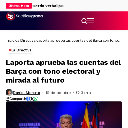
iverpool: acuerdo verbal para su cesión
Rodri eclipsa al Madrid
Última Hora
Inicio
La Directiva
Laporta aprueba las cuentas del Barça con tono
electoral y mirada al futuro
La Directiva
Laporta aprueba las cuentas del
Barça con tono electoral y
mirada al futuro
Daniel Moreno
19 de octubre
3 min
Compartir