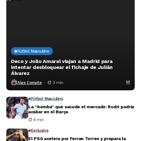
Fútbol Masculino
Deco y João Amaral viajan a Madrid para
intentar desbloquear el fichaje de Julián
Álvarez
Alex Compte
3 min
Fútbol Masculino
La “bomba” que sacude el mercado: Rodri podría
acabar en el Barça
8 min
Exclusiva
El PSG acelera por Ferran Torres y prepara la