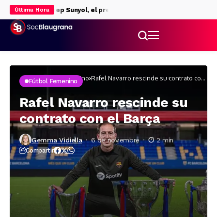
r Ferran
Josep Sunyol, el presidente fusilado: 90 años de un cri
Última Hora
Inicio
Fútbol femenino
Rafel Navarro rescinde su contrato con
Fútbol Femenino
el Barça
Rafel Navarro rescinde su
contrato con el Barça
Gemma Vidiella
6 de noviembre
2 min
Compartir