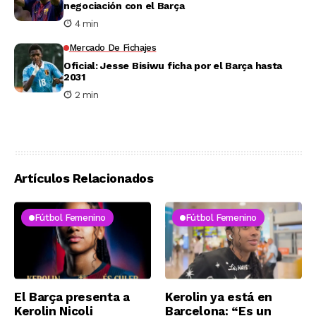
negociación con el Barça
4 min
Mercado De Fichajes
Oficial: Jesse Bisiwu ficha por el Barça hasta
2031
2 min
Artículos Relacionados
Fútbol Femenino
Fútbol Femenino
El Barça presenta a
Kerolin ya está en
Kerolin Nicoli
Barcelona: “Es un