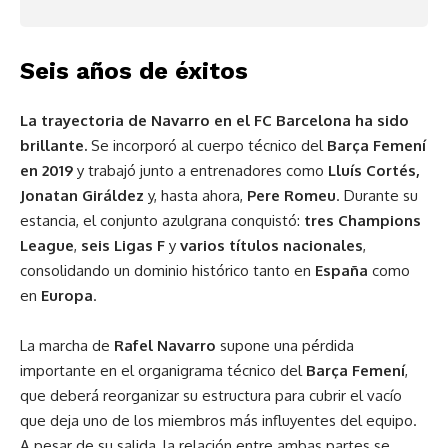
Seis años de éxitos
La trayectoria de Navarro en el FC Barcelona ha sido
brillante.
Se incorporó al cuerpo técnico del
Barça Femení
en 2019
y trabajó junto a entrenadores como
Lluís Cortés,
Jonatan Giráldez
y, hasta ahora,
Pere Romeu
. Durante su
estancia, el conjunto azulgrana conquistó:
tres Champions
League
,
seis Ligas F
y
varios títulos nacionales
,
consolidando un dominio histórico tanto en
España
como
en
Europa
.
La marcha de
Rafel Navarro
supone una pérdida
importante en el organigrama técnico del
Barça Femení
,
que deberá reorganizar su estructura para cubrir el vacío
que deja uno de los miembros más influyentes del equipo.
A pesar de su salida, la relación entre ambas partes se