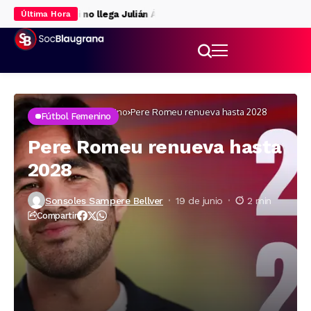
la delantera si no llega Julián Álvarez
Rodri da luz verde al Barça
Última Hora
Inicio
Fútbol femenino
Pere Romeu renueva hasta 2028
Fútbol Femenino
Pere Romeu renueva hasta
2028
Sonsoles Sampere Bellver
19 de junio
2 min
Compartir