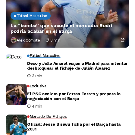
Fútbol Masculino
La “bomba” que sacude el mercado: Rodri
podría acabar en el Barça
Alex Compte
8 min
Fútbol Masculino
Deco y João Amaral viajan a Madrid para intentar
desbloquear el fichaje de Julián Álvarez
3 min
Exclusiva
El PSG acelera por Ferran Torres y prepara la
negociación con el Barça
4 min
Mercado De Fichajes
Oficial: Jesse Bisiwu ficha por el Barça hasta
2031