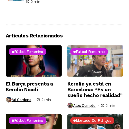
2 min
Artículos Relacionados
Fútbol Femenino
Fútbol Femenino
El Barça presenta a
Kerolin ya está en
Kerolin Nicoli
Barcelona: “Es un
sueño hecho realidad”
Ari Cardona
2 min
Alex Compte
2 min
Fútbol Femenino
Mercado De Fichajes