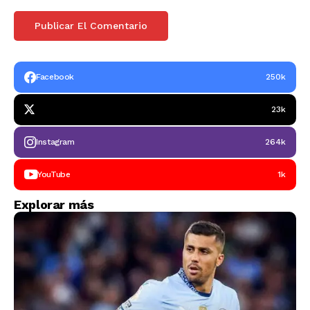
Facebook
250k
23k
Instagram
264k
YouTube
1k
Explorar más