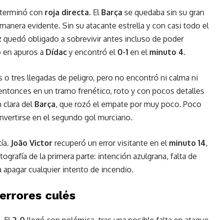
a terminó con
roja directa
. El
Barça
se quedaba sin su gran
manera evidente. Sin su atacante estrella y con casi todo el
z
quedó obligado a sobrevivir antes incluso de poder
o en apuros a
Dídac
y encontró el
0-1
en el
minuto 4
.
 o tres llegadas de peligro, pero no encontró ni calma ni
ó entonces en un tramo frenético, roto y con pocos detalles
 clara del
Barça
, que rozó el empate por muy poco. Poco
nvertirse en el segundo gol murciano.
tía.
João Victor
recuperó un error visitante en el
minuto 14
,
grafía de la primera parte: intención azulgrana, falta de
apagar cualquier intento de incendio.
errores culés
. El
2-0
llegó con polémica, tras una posible falta en ataque