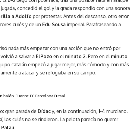
 la jugada, concedió el gol y la grada respondió con una sonora
rilla a Adolfo
por protestar. Antes del descanso, otro error
rrores culés y de un
Edu Sousa
imperial. Parafraseando a
isó nada más empezar con una acción que no entró por
volvió a salvar a
ElPozo
en el
minuto 2
. Pero en el
minuto
 equipo catalán empezó a jugar mejor, más cómodo y con más
camente a atacar y se refugiaba en su campo.
n balón. Fuente: FC Barcelona Futsal
zo: gran parada de
Dídac
y, en la continuación,
1-4
murciano.
 los culés no se rindieron. La pelota parecía no querer
l
Palau
.