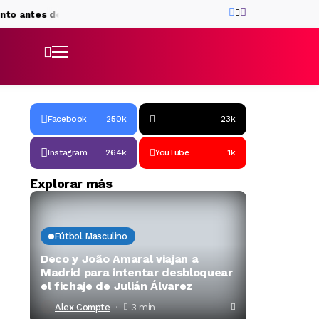
es de incorporarse al Barça
El Barça presenta a Kerolin Nicoli
Facebook
250k
23k
Instagram
264k
YouTube
1k
Explorar más
Fútbol Masculino
Deco y João Amaral viajan a
Madrid para intentar desbloquear
el fichaje de Julián Álvarez
Alex Compte
3 min