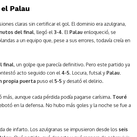
 el Palau
nes claras sin certificar el gol. El dominio era azulgrana,
nutos del final
, llegó el
3-4
. El
Palau
enloqueció, se
olandas a un equipo que, pese a sus errores, todavía creía en
 final
, un golpe que parecía definitivo. Pero este partido ya
ntestó acto seguido con el
4-5
. Locura, futsal y
Palau
.
n propia puerta
puso el
5-5
y desató el delirio.
más, aunque cada pérdida podía pagarse carísima.
Touré
rebotó en la defensa. No hubo más goles y la noche se fue a
a de infarto. Los azulgranas se impusieron desde los
seis