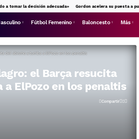
mar la decisión adecuada»
Gordon acelera su puesta a punto ant
asculino
Fútbol Femenino
Baloncesto
Más
cita del abismo y tumba a ElPozo en los penaltis
lagro: el Barça resucita
 a ElPozo en los penaltis
Compartir