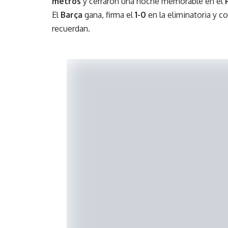
metros
y cerraron una noche memorable en el
El
Barça
gana, firma el
1-0
en la eliminatoria y c
recuerdan.