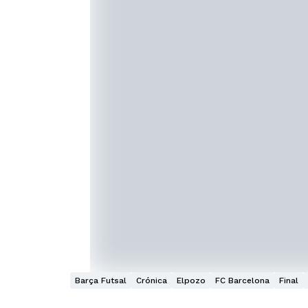
Barça Futsal
Crónica
Elpozo
FC Barcelona
Final