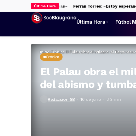
peremos las expectativas»
Ferran Torres: «Estoy esperando a to
Última Hora
Última Hora
Fútbol M
Inicio
Crónica
El Palau obra el milagro: el Barça resu
Crónica
El Palau obra el mi
del abismo y tumba
Redaccion SB
16 de junio
3 min