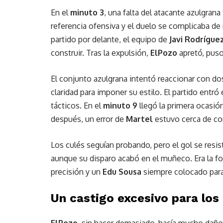
En el
minuto 3
, una falta del atacante azulgran
referencia ofensiva y el duelo se complicaba de 
partido por delante, el equipo de
Javi Rodrígue
construir. Tras la expulsión,
ElPozo
apretó, pus
El conjunto azulgrana intentó reaccionar con dos
claridad para imponer su estilo. El partido entr
tácticos. En el
minuto 9
llegó la primera ocasión
después, un error de
Martel
estuvo cerca de co
Los culés seguían probando, pero el gol se resis
aunque su disparo acabó en el muñeco. Era la foto
precisión y un
Edu Sousa
siempre colocado para 
Un castigo excesivo para los 
ElPozo
, sin hacer demasiado, hacía mucho daño