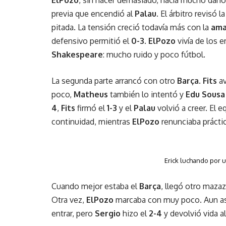
previa que encendió al
Palau
. El árbitro revisó
pitada. La tensión creció todavía más con la
ama
defensivo permitió el
0-3
.
ElPozo
vivía de los e
Shakespeare
: mucho ruido y poco fútbol.
La segunda parte arrancó con otro
Barça
.
Fits
av
poco,
Matheus
también lo intentó y
Edu Sousa
4
,
Fits
firmó el
1-3
y el
Palau
volvió a creer. El
continuidad, mientras
ElPozo
renunciaba prácti
Erick luchando por u
Cuando mejor estaba el
Barça
, llegó otro maza
Otra vez,
ElPozo
marcaba con muy poco. Aun así,
entrar, pero
Sergio
hizo el
2-4
y devolvió vida a