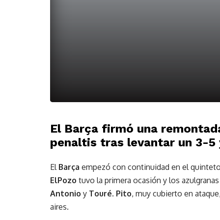
El Barça firmó una remontada
penaltis tras levantar un 3-5 
El
Barça
empezó con continuidad en el quinteto i
ElPozo
tuvo la primera ocasión y los azulgrana
Antonio
y
Touré
.
Pito
, muy cubierto en ataque
aires.