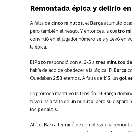
Remontada épica y delirio en
A falta de
cinco minutos
, el
Barça
acumuló ocasio
pero también el riesgo. Y entonces, a
cuatro mi
convirtió en el jugador número seis y llevó en v
la épica.
ElPozo
respondió con el
3-5
a
tres minutos del
había dejado de obedecer a la lógica. El
Barça
co
Quedaban
2:53
eternos. A falta de
1:15
, un
gol e
La prórroga mantuvo la tensión. El
Barça
dominó 
tuvo una a falta de
un minuto
, pero su disparo 
los
penaltis
.
Ahí, el
Barça
terminó de completar una remontad