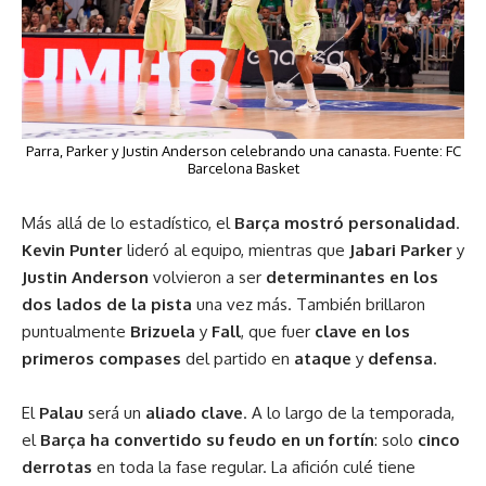
Parra, Parker y Justin Anderson celebrando una canasta. Fuente:
FC
Barcelona Basket
Más allá de lo estadístico, el
Barça mostró personalidad
.
Kevin Punter
lideró al equipo, mientras que
Jabari Parker
y
Justin Anderson
volvieron a ser
determinantes en los
dos lados de la pista
una vez más. También brillaron
puntualmente
Brizuela
y
Fall
, que fuer
clave en los
primeros compases
del partido en
ataque
y
defensa
.
El
Palau
será un
aliado clave
. A lo largo de la temporada,
el
Barça ha convertido su feudo en un fortín
: solo
cinco
derrotas
en toda la fase regular. La afición culé tiene