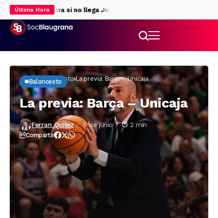
ara la delantera si no llega Julián Álvarez
Rodri da luz verde al B
Última Hora
Inicio
Baloncesto
La previa: Barça – Unicaja
Baloncesto
La previa: Barça – Unicaja
Ferran Quilez
5 de junio
2 min
Compartir