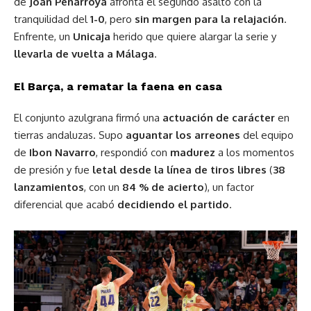
de
Joan Peñarroya
afronta el segundo asalto con la
tranquilidad del
1-0
, pero
sin margen para la relajación
.
Enfrente, un
Unicaja
herido que quiere alargar la serie y
llevarla de vuelta a Málaga
.
El Barça, a rematar la faena en casa
El conjunto azulgrana firmó una
actuación de carácter
en
tierras andaluzas. Supo
aguantar los arreones
del equipo
de
Ibon Navarro
, respondió con
madurez
a los momentos
de presión y fue
letal desde la línea de tiros libres
(
38
lanzamientos
, con un
84 % de acierto
), un factor
diferencial que acabó
decidiendo el partido
.