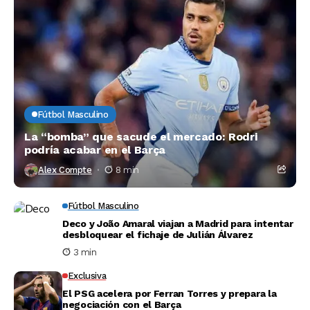
Fútbol Masculino
La “bomba” que sacude el mercado: Rodri
podría acabar en el Barça
Alex Compte
8 min
Fútbol Masculino
Deco y João Amaral viajan a Madrid para intentar
desbloquear el fichaje de Julián Álvarez
3 min
Exclusiva
El PSG acelera por Ferran Torres y prepara la
negociación con el Barça