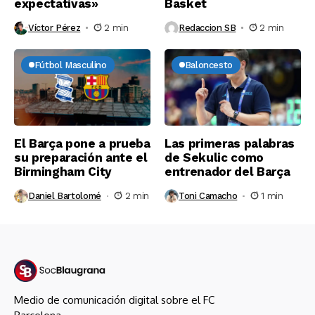
expectativas»
Basket
Víctor Pérez
2 min
Redaccion SB
2 min
Fútbol Masculino
Baloncesto
El Barça pone a prueba
Las primeras palabras
su preparación ante el
de Sekulic como
Birmingham City
entrenador del Barça
Daniel Bartolomé
2 min
Toni Camacho
1 min
Medio de comunicación digital sobre el FC