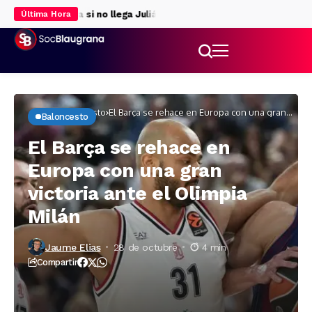
a la delantera si no llega Julián Álvarez
Rodri da luz verde al Bar
Última Hora
Inicio
Baloncesto
El Barça se rehace en Europa con una gran
Baloncesto
victoria ante el Olimpia Milán
El Barça se rehace en
Europa con una gran
victoria ante el Olimpia
Milán
Jaume Elias
28 de octubre
4 min
Compartir