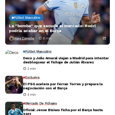
Fútbol Masculino
La “bomba” que sacude el mercado: Rodri
podría acabar en el Barça
Alex Compte
8 min
Fútbol Masculino
Deco y João Amaral viajan a Madrid para intentar
desbloquear el fichaje de Julián Álvarez
3 min
Exclusiva
El PSG acelera por Ferran Torres y prepara la
negociación con el Barça
4 min
Mercado De Fichajes
Oficial: Jesse Bisiwu ficha por el Barça hasta
2031