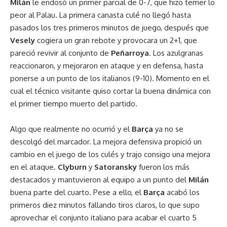
Milán
le endosó un primer parcial de 0-7, que hizo temer lo
peor al Palau. La primera canasta culé no llegó hasta
pasados los tres primeros minutos de juego, después que
Vesely
cogiera un gran rebote y provocara un 2+1, que
pareció revivir al conjunto de
Peñarroya
. Los azulgranas
reaccionaron, y mejoraron en ataque y en defensa, hasta
ponerse a un punto de los italianos (9-10). Momento en el
cual el técnico visitante quiso cortar la buena dinámica con
el primer tiempo muerto del partido.
Algo que realmente no ocurrió y el
Barça
ya no se
descolgó del marcador. La mejora defensiva propició un
cambio en el juego de los culés y trajo consigo una mejora
en el ataque.
Clyburn
y
Satoransky
fueron los más
destacados y mantuvieron al equipo a un punto del
Milán
buena parte del cuarto. Pese a ello, el
Barça
acabó los
primeros diez minutos fallando tiros claros, lo que supo
aprovechar el conjunto italiano para acabar el cuarto 5