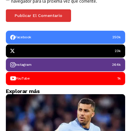
navegador para la próxima vez que comente.
Facebook
250k
23k
Instagram
264k
YouTube
1k
Explorar más