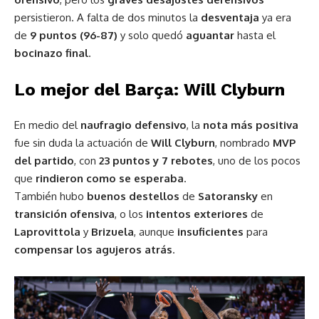
persistieron. A falta de dos minutos la
desventaja
ya era
de
9 puntos (96-87)
y solo quedó
aguantar
hasta el
bocinazo final
.
Lo mejor del Barça: Will Clyburn
En medio del
naufragio defensivo
, la
nota más positiva
fue sin duda la actuación de
Will Clyburn
, nombrado
MVP
del partido
, con
23 puntos y 7 rebotes
, uno de los pocos
que
rindieron como se esperaba
.
También hubo
buenos destellos
de
Satoransky
en
transición ofensiva
, o los
intentos exteriores
de
Laprovittola
y
Brizuela
, aunque
insuficientes
para
compensar los agujeros atrás
.