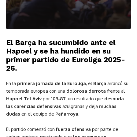
El Barça ha sucumbido ante el
Hapoel y se ha hundido en su
primer partido de Euroliga 2025-
26.
En la
primera jornada de la Euroliga
, el
Barça
arrancó su
temporada europea con una
dolorosa derrota
frente al
Hapoel Tel Aviv
por
103-87
, un resultado que
desnuda
las carencias defensivas
azulgranas y deja
muchas
dudas
en el equipo de
Peñarroya
.
El partido comenzó con
fuerza ofensiva
por parte de
ambos equipos, mostrando que
los ataques se