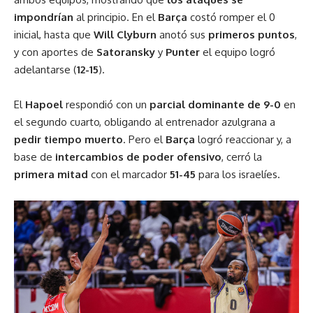
impondrían
al principio. En el
Barça
costó romper el 0
inicial, hasta que
Will Clyburn
anotó sus
primeros puntos
,
y con aportes de
Satoransky
y
Punter
el equipo logró
adelantarse (
12-15
).
El
Hapoel
respondió con un
parcial dominante de 9-0
en
el segundo cuarto, obligando al entrenador azulgrana a
pedir tiempo muerto
. Pero el
Barça
logró reaccionar y, a
base de
intercambios de poder ofensivo
, cerró la
primera mitad
con el marcador
51-45
para los israelíes.