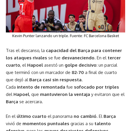
Kevin Punter lanzando un triple. Fuente:
FC Barcelona Basket
Tras el descanso, la
capacidad del Barça para contener
los ataques rivales
se fue
desvaneciendo
. En el
tercer
cuarto
, el
Hapoel
asestó un
golpe decisivo
: un parcial
que terminó con un marcador de
82-70
a final de cuarto
que dejó al
Barça
casi sin respuesta
.
Cada
intento de remontada
fue
sofocado por triples
del
Hapoel
, que
mantuvieron la ventaja
y evitaron que el
Barça
se acercara.
En el
último cuarto
el panorama
no cambió
. El
Barça
vivió de
momentos puntuales
gracias a su
talento
ofensivo
, pero los
graves desajustes defensivos