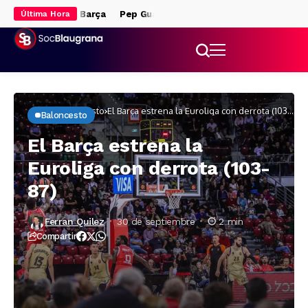
io fuera del Barça
Pep Guardiola, clave para la llegada de Rodri
Última Hora
Inicio
Baloncesto
El Barça estrena la Euroliga con derrota (103-
Baloncesto
87)
El Barça estrena la
Euroliga con derrota (103-
87)
Ferran Quilez
30 de septiembre
2 min
Compartir