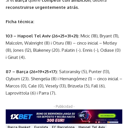
Si el
Barça
quiere
competir con ambición
, deberá
reconstruirse urgentemente atrás
.
Ficha técnica:
103 – Hapoel Tel Aviv (26+25+31+21):
Micic (18), Bryant (11),
Malcolm, Walnright (8) i Oturu (18) – cinco inicial – Motley
(8), Jones (12), Blakeney (20). Palatin (-). Ennis (-), Odiase (0)
i Ginat (4).
87 – Barça (26+19+25+17):
Satoransky (5), Punter (13),
Clyburn (23). Shengelia (8) i Hernangómez (1) – cinco inicial –
Marcos (0), Cale (0), Vesely (13), Brizuela (5), Fall (6),
Laprovittola (6) i Parra (7).
- Publicidad -
Barça Basket
Euroliga
FC Barcelona
Hapoel Tel Aviv