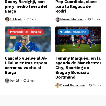
Roony Bardghji, con
Pep Guardiola, clave
pie y medio fuera del
para la llegada de
Barça
Rodri
Pol Marti
1 min
Manuel Martínez
2 min
Mercado De Fichajes
Fútbol Masculino
Cancelo vuelve al Al-
Tommy Marqués, en la
Hilal mientras espera
agenda de Manchester
cerrar su vuelta al
City, Sporting de
Barça
Braga y Borussia
Dortmund
Iker Gil
2 min
Daniel Bartolomé
3 min