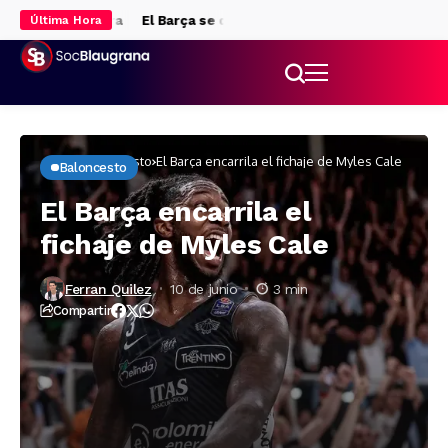
ge’ de Andorra
El Barça se queda sin gol y pierde el Trofeo de Ud
Última Hora
Inicio
Baloncesto
El Barça encarrila el fichaje de Myles Cale
Baloncesto
El Barça encarrila el
fichaje de Myles Cale
Ferran Quilez
10 de junio
3 min
Compartir