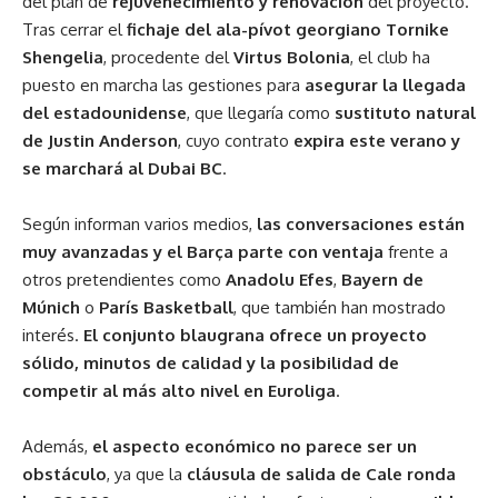
del plan de
rejuvenecimiento y renovación
del proyecto.
Tras cerrar el
fichaje del ala-pívot georgiano
Tornike
Shengelia
, procedente del
Virtus Bolonia
, el club ha
puesto en marcha las gestiones para
asegurar la llegada
del estadounidense
, que llegaría como
sustituto natural
de Justin Anderson
, cuyo contrato
expira este verano y
se marchará al Dubai BC
.
Según informan varios medios,
las conversaciones están
muy avanzadas y el Barça parte con ventaja
frente a
otros pretendientes como
Anadolu Efes
,
Bayern de
Múnich
o
París Basketball
, que también han mostrado
interés.
El conjunto blaugrana ofrece un proyecto
sólido, minutos de calidad y la posibilidad de
competir al más alto nivel en Euroliga
.
Además,
el aspecto económico no parece ser un
obstáculo
, ya que la
cláusula de salida de Cale ronda