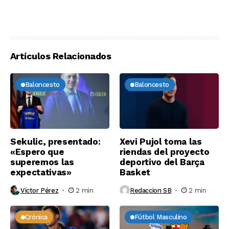
Artículos Relacionados
Baloncesto
Baloncesto
Sekulic, presentado:
Xevi Pujol toma las
«Espero que
riendas del proyecto
superemos las
deportivo del Barça
expectativas»
Basket
Víctor Pérez
2 min
Redaccion SB
2 min
Crónica
Fútbol Masculino