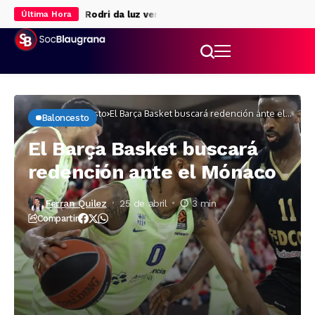
ián Álvarez
Rodri da luz verde al Barça
El Barça retoma los en
Última Hora
Inicio
Baloncesto
El Barça Basket buscará redención ante el
Baloncesto
Mónaco
El Barça Basket buscará
redención ante el Mónaco
Ferran Quilez
25 de abril
3 min
Compartir