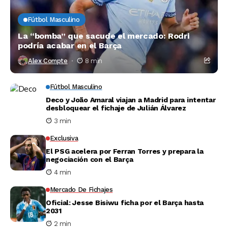
Fútbol Masculino
La “bomba” que sacude el mercado: Rodri
podría acabar en el Barça
Alex Compte
8 min
Fútbol Masculino
Deco y João Amaral viajan a Madrid para intentar
desbloquear el fichaje de Julián Álvarez
3 min
Exclusiva
El PSG acelera por Ferran Torres y prepara la
negociación con el Barça
4 min
Mercado De Fichajes
Oficial: Jesse Bisiwu ficha por el Barça hasta
2031
2 min