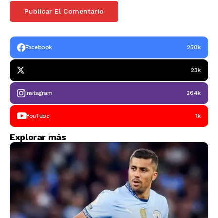
Facebook
250k
23k
Instagram
264k
YouTube
1k
Explorar más