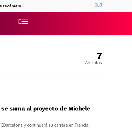
recámara
Rodri: fichaje superlativo
El triangular, penúltima pru
7
Artículos
y se suma al proyecto de Michele
CBarcelona y continuará su carrera en Francia,