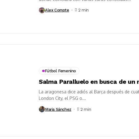
Alex Compte
2 min
Fútbol Femenino
Salma Paralluelo en busca de un 
La aragonesa dice adiós al Barça después de cua
London City, el PSG o...
Maria Sánchez
2 min