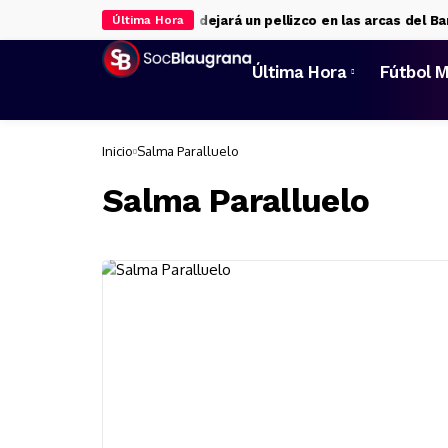
ipsa al Madrid
Jan Virgili dejará un pellizco en las arcas del Barça
Última Hora
Última Hora
Fútbol M
Inicio
Salma Paralluelo
Salma Paralluelo