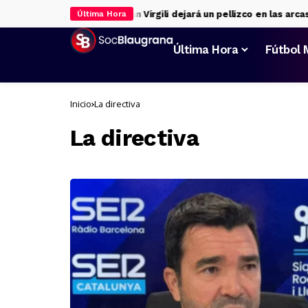
Rodri eclipsa al Madrid
Jan Virgili dejará un pellizco en las arcas
Última Hora
Última Hora
Fútbol 
Inicio
La directiva
La directiva