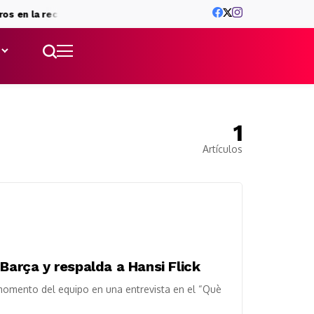
ros en la recámara
Rodri: fichaje superlativo
El triangular, penú
1
Artículos
 Barça y respalda a Hansi Flick
 momento del equipo en una entrevista en el “Què