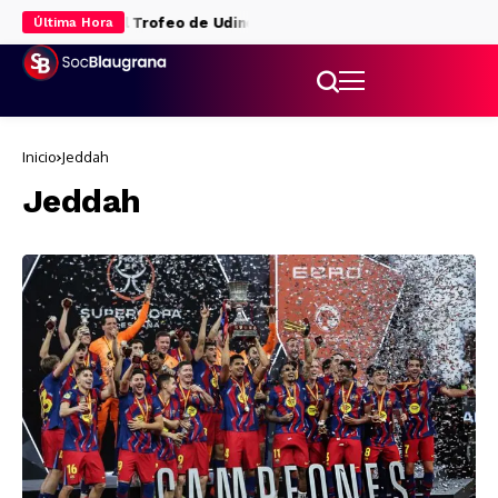
in gol y pierde el Trofeo de Udine
Raphinha decide en Udine y el 
Última Hora
Inicio
Jeddah
Jeddah