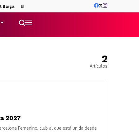
 Barça
El Barça activa el plan B a Julián Álvarez: tres delanteros 
2
Artículos
ta 2027
Barcelona Femenino, club al que está unida desde