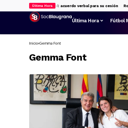
ld Araújo, rumbo al Liverpool: acuerdo verbal para su cesión
Rodr
Última Hora
Última Hora
Fútbol 
Inicio
Gemma Font
Gemma Font