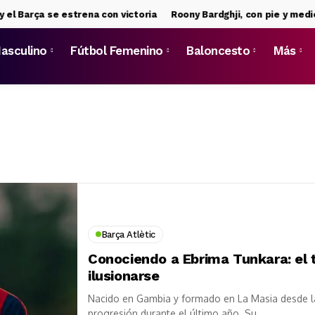
arça se estrena con victoria
Roony Bardghji, con pie y medio fue
asculino
Fútbol Femenino
Baloncesto
Más
Barça Atlètic
Conociendo a Ebrima Tunkara: el t
ilusionarse
Nacido en Gambia y formado en La Masia desde la
progresión durante el último año. Su...