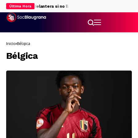
nativas para la delantera si no llega Julián Álvarez
Rodri da luz v
Última Hora
Inicio
Bélgica
Bélgica