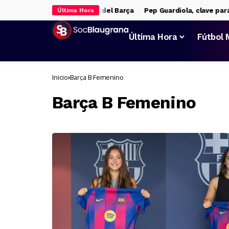
ghji, con pie y medio fuera del Barça
Pep Guardiola, clave para l
Última Hora
Última Hora
Fútbol 
Inicio
Barça B Femenino
Barça B Femenino