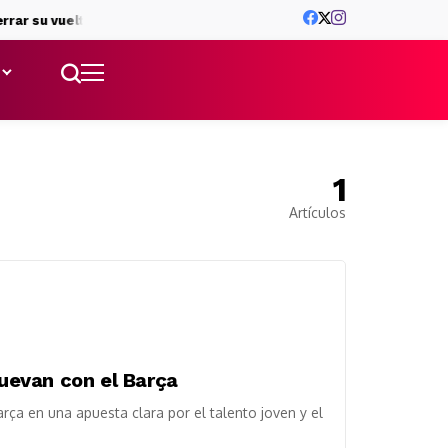
ar su vuelta al Barça
Tommy Marqués, en la agenda de Mancheste
1
Artículos
uevan con el Barça
a en una apuesta clara por el talento joven y el