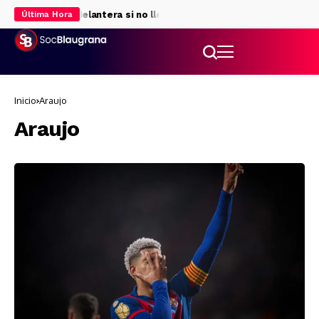
nativas para la delantera si no llega Julián Álvarez
Rodri da luz v
Última Hora
Inicio
Araujo
Araujo