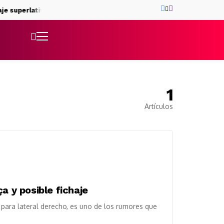
je superlativo
El triangular, penúltima prueba antes del debut lig
1
Artículos
a y posible fichaje
para lateral derecho, es uno de los rumores que