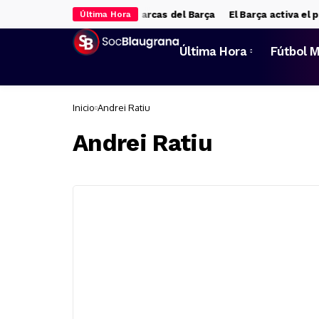
rgili dejará un pellizco en las arcas del Barça
El Barça activa el p
Última Hora
Última Hora
Fútbol M
Inicio
Andrei Ratiu
Andrei Ratiu