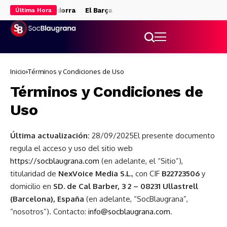
l ‘stage’ de Andorra
El Barça se queda sin gol y pierde el Trofeo
Última Hora
Inicio
Términos y Condiciones de Uso
Términos y Condiciones de
Uso
Última actualización:
28/09/2025El presente documento
regula el acceso y uso del sitio web
https://socblaugrana.com
(en adelante, el “Sitio”),
titularidad de
NexVoice Media S.L.
, con CIF
B22723506
y
domicilio en
SD. de Cal Barber, 3 2 – 08231 Ullastrell
(Barcelona), España
(en adelante, “SocBlaugrana”,
“nosotros”). Contacto:
info@socblaugrana.com
.